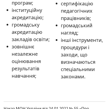
програм;
сертифікацію
інституційну
педагогічних
акредитацію;
працівників;
громадську
громадський
акредитацію
нагляд;
закладів освіти;
інші інструменти,
зовнішнє
процедури і
незалежне
заходи, що
оцінювання
визначаються
результатів
спеціальними
навчання;
законами.
Наказ МОН України від 24.01.2022 № 55 «Про