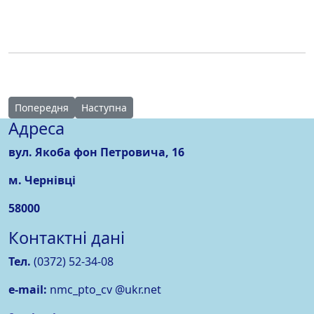
Попередня стаття: Радіодиктант національної єдності 2021
наступна стаття: WorldSkills Ukraine
Попередня
Наступна
Адреса
вул. Якоба фон Петровича, 16
м. Чернівці
58000
Контактні дані
Тел.
(0372) 52-34-08
e-mail:
nmc_pto_cv @ukr.net